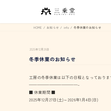
コ
ナ
ン
ビ
テ
ゲ
ン
ー
HOME
お知らせ
info
冬季休業のお知らせ
ツ
シ
へ
ョ
ス
ン
2025年12月26日
キ
に
冬季休業のお知らせ
ッ
移
プ
動
工房の冬季休業は以下の日程となっておりま
————————————–
■ 休業期間 ■
2025年12月27日(土)～2026年1月4日(日)